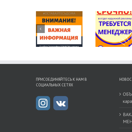
ОБЪЯВЛЕНИЕ!
ВАКАНСИЯ!
ИЗГОТ
абота в режиме
ТРЕБУЕТСЯ
ПЕЧА
карантина
МЕНЕДЖЕР!
ШТА
ПРИСОЕДИНЯЙТЕСЬ К НАМ В
НОВОС
СОЦИАЛЬНЫХ СЕТЯХ
ОБЪ
кар
ВАК
МЕН