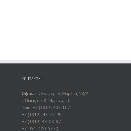
 В
КОНТАКТЫ
Офис:
г. Омск, пр. К. Маркса, 18/4,
г. Омск, пр. К. Маркса, 20
Тел.:
+7 (3812) 407-107
+7 (3812), 48-77-99
+7 (3812) 48-08-87
+7-951-420-5770