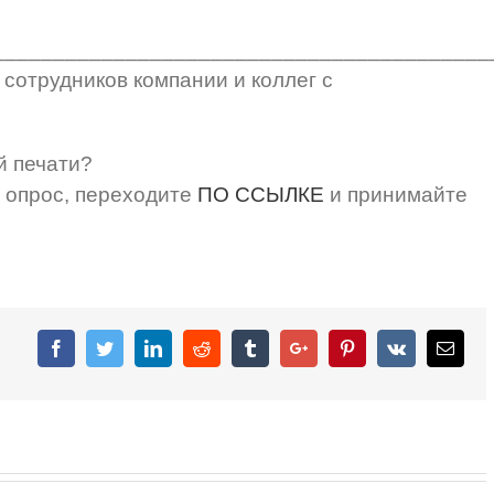
_________________________________________
отрудников компании и коллег с
й печати?
т опрос, переходите
ПО ССЫЛКЕ
и принимайте
Facebook
Twitter
Linkedin
Reddit
Tumblr
Google+
Pinterest
Vk
Email