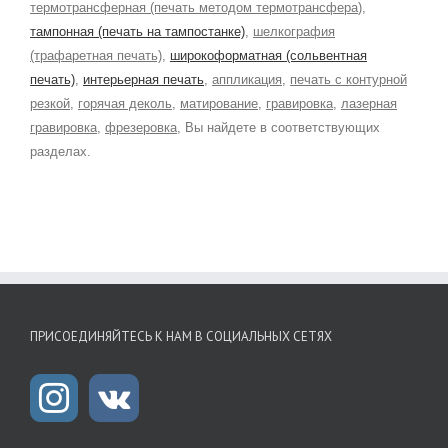
термотрансферная (печать методом термотрансфера
),
тампонная (печать на тампостанке)
,
шелкография
(трафаретная печать)
,
широкоформатная (сольвентная
печать)
,
интерьерная печать
,
аппликация
,
печать с контурной
резкой
,
горячая деколь
,
матирование
,
гравировка
,
лазерная
гравировка
,
фрезеровка
, Вы найдете в соответствующих
разделах.
ПРИСОЕДИНЯЙТЕСЬ К НАМ В СОЦИАЛЬНЫХ СЕТЯХ