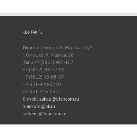
КОНТАКТЫ
Офис:
г. Омск, пр. К. Маркса, 18/4,
г. Омск, пр. К. Маркса, 20
Тел.:
+7 (3812) 407-107
+7 (3812), 48-77-99
+7 (3812) 48-08-87
+7-951-420-5770
+7-951-416-0377
E-mail:
zakaz@blancom.ru
blankom@bk.ru
solvent@blancom.ru