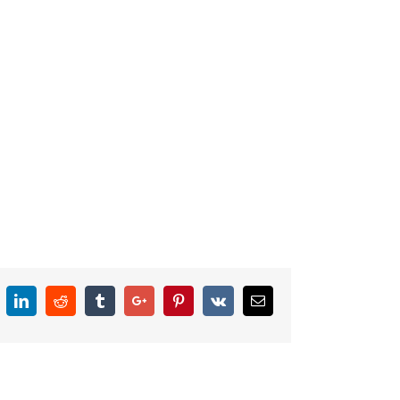
k
itter
Linkedin
Reddit
Tumblr
Google+
Pinterest
Vk
Email