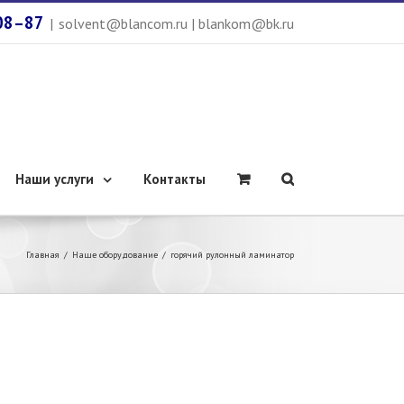
08–87
|
solvent@blancom.ru | blankom@bk.ru
Наши услуги
Контакты
Главная
/
Наше оборудование
/
горячий рулонный ламинатор