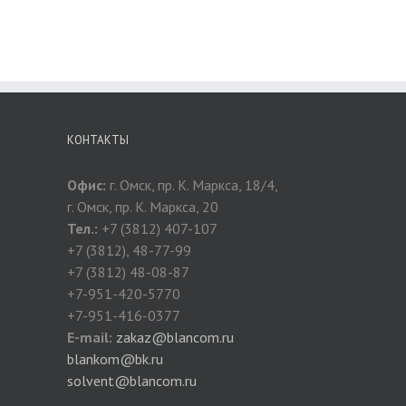
КОНТАКТЫ
Офис:
г. Омск, пр. К. Маркса, 18/4,
г. Омск, пр. К. Маркса, 20
Тел.:
+7 (3812) 407-107
+7 (3812), 48-77-99
+7 (3812) 48-08-87
+7-951-420-5770
+7-951-416-0377
E-mail:
zakaz@blancom.ru
blankom@bk.ru
solvent@blancom.ru