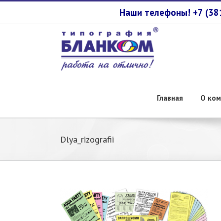
Наши телефоны! +7 (3
Главная
О ком
Dlya_rizografii