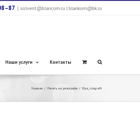
08–87
|
solvent@blancom.ru | blankom@bk.ru
Наши услуги
Контакты
Главная
/
Печать на ризографе
/
Dlya_rizografii