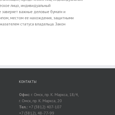
еское лицо, индивидуальный
е заверяет важные деловые бумаги и
типом, местом ее нахождения, защитными
казателем статуса владельца. Закон
КОНТАКТЫ
Офис:
г. Омск, пр. К. Маркса, 18/4,
г. Омск, пр. К. Маркса, 20
Тел.:
+7 (3812) 407-107
+7 (3812), 48-77-99