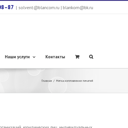
08–87
|
solvent@blancom.ru | blankom@bk.ru
Наши услуги
Контакты
Главная
/
Метка:
изготовление печатей
ганизаций, юридических лиц, индивидуальных