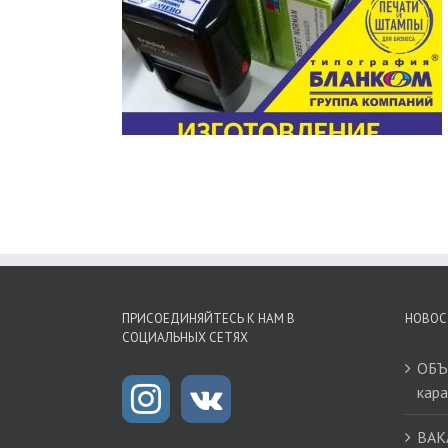
ЕЧАТЕЙ И
В
ПРИСОЕДИНЯЙТЕСЬ К НАМ В
НОВОС
СОЦИАЛЬНЫХ СЕТЯХ
ОБЪ
кар
ВАК