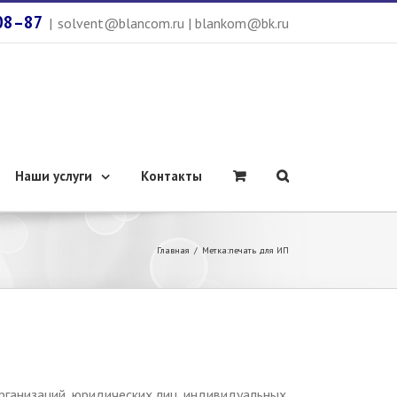
08–87
|
solvent@blancom.ru | blankom@bk.ru
Наши услуги
Контакты
Главная
/
Метка:
печать для ИП
ганизаций, юридических лиц, индивидуальных