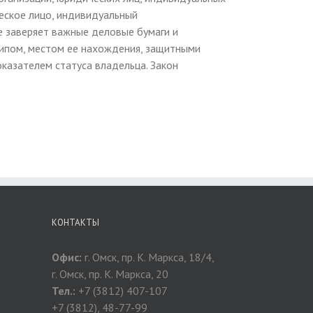
еское лицо, индивидуальный
е заверяет важные деловые бумаги и
типом, местом ее нахождения, защитными
казателем статуса владельца. Закон
КОНТАКТЫ
Офис:
г. Омск, пр. К. Маркса, 18/4,
г. Омск, пр. К. Маркса, 20
Тел.:
+7 (3812) 407-107
+7 (3812), 48-77-99