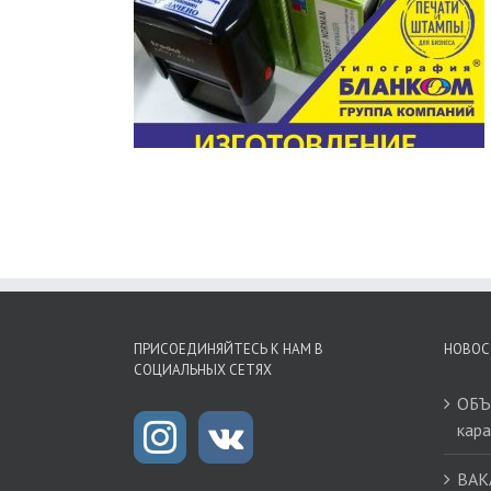
ЕЧАТЕЙ И
В
ПРИСОЕДИНЯЙТЕСЬ К НАМ В
НОВОС
СОЦИАЛЬНЫХ СЕТЯХ
ОБЪ
кар
ВАК