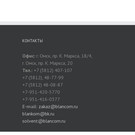
КОНТАКТЫ
Офис:
г. Омск, пр. К. Маркса, 18/4,
г. Омск, пр. К. Маркса, 20
Тел.:
+7 (3812) 407-107
+7 (3812), 48-77-99
+7 (3812) 48-08-87
+7-951-420-5770
+7-951-416-0377
E-mail:
zakaz@blancom.ru
blankom@bk.ru
solvent@blancom.ru