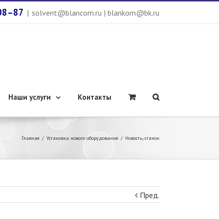
08–87
|
solvent@blancom.ru | blankom@bk.ru
Наши услуги
Контакты
Главная
/
Установка нового оборудования
/
Новость,-станок
Пред.