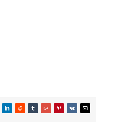
k
itter
Linkedin
Reddit
Tumblr
Google+
Pinterest
Vk
Email