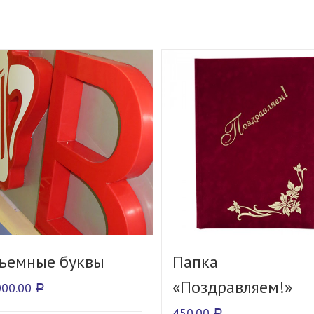
ъемные буквы
Папка
«Поздравляем!»
000.00
Р
450.00
Р