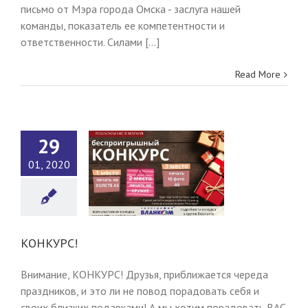
письмо от Мэра города Омска - заслуга нашей
команды, показатель ее компетентности и
ответственности. Силами [...]
Read More
29
01, 2020
КОНКУРС!
Новости
КОНКУРС!
Внимание, КОНКУРС! Друзья, приближается череда
праздников, и это ли не повод порадовать себя и
своих близких подарками! А мы хотим порадовать ВАС