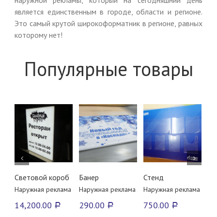
наружной рекламы, который на сегодняшний день
является единственным в городе, области и регионе.
Это самый крутой широкоформатник в регионе, равных
которому нет!
Популярные товары
у
В корзину
В корзину
В корзину
нее
Подробнее
Подробнее
Подробнее
Световой короб
Банер
Стенд
Шт
Наружная реклама
Наружная реклама
Наружная реклама
На
14,200.00
290.00
750.00
2,
Р
Р
Р