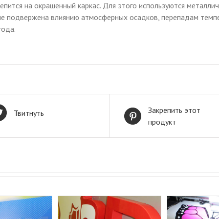
пится на окрашенный каркас. Для этого используются металличе
е подвержена влиянию атмосферных осадков, перепадам темпер
года.
Закрепить этот
Твитнуть
продукт