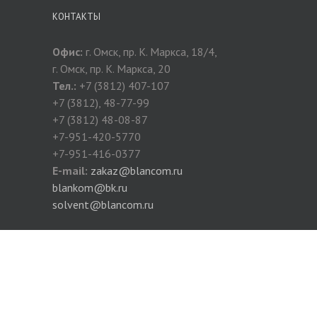
КОНТАКТЫ
Офис:
г. Омск, пр. К. Маркса, 18/4,
г. Омск, пр. К. Маркса, 20
Тел.:
+7 (3812) 407-107
+7 (3812), 48-77-99
+7 (3812) 48-08-87
+7-951-420-5770
+7-951-416-0377
E-mail:
zakaz@blancom.ru
blankom@bk.ru
solvent@blancom.ru